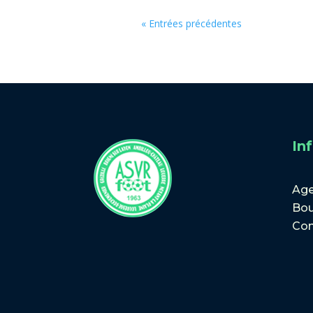
« Entrées précédentes
In
Ag
Bou
Con