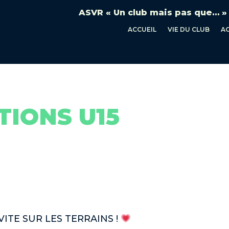
ASVR « Un club mais pas que… »
ACCUEIL
VIE DU CLUB
A
IONS U15
ITE SUR LES TERRAINS !