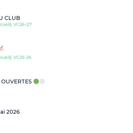
U CLUB
ueil)
,
VC26-27
ueil)
,
VC25-26
S OUVERTES
ai 2026