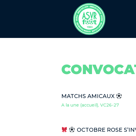
CONVOCAT
MATCHS AMICAUX
A la une (accueil)
,
VC26-27
OCTOBRE ROSE S’INV