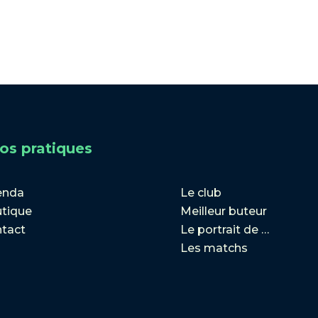
fos pratiques
enda
Le club
tique
Meilleur buteur
tact
Le portrait de …
Les matchs