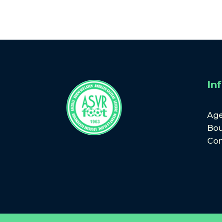
In
Ag
Bou
Con